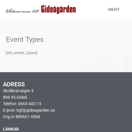
Hoppa
MENY
till
innehåll
Event Types
[em_event_types]
ADRESS
Skollärarvägen 3
896 93 Gideå
Telefon: 0663-400 15
E-post: bgf@gideagarden.se
Org.nr 889601-0066
LÄNKAR