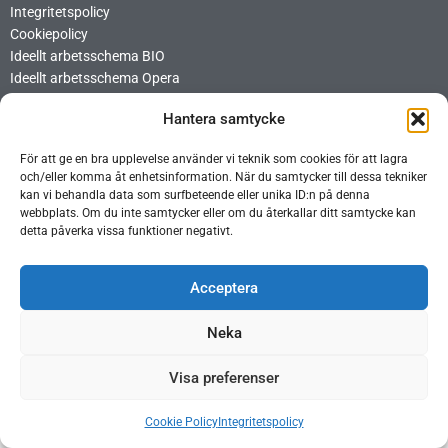
Integritetspolicy
Cookiepolicy
Ideellt arbetsschema BIO
Ideellt arbetsschema Opera
Hantera samtycke
För att ge en bra upplevelse använder vi teknik som cookies för att lagra
och/eller komma åt enhetsinformation. När du samtycker till dessa tekniker
kan vi behandla data som surfbeteende eller unika ID:n på denna
webbplats. Om du inte samtycker eller om du återkallar ditt samtycke kan
detta påverka vissa funktioner negativt.
Acceptera
Copyright © 2026Gideågården | Producerad av CoreIT
test
Neka
Visa preferenser
Cookie Policy
Integritetspolicy