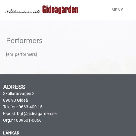
Hoppa
MENY
till
innehåll
Performers
[em_performers]
ADRESS
Skollärarvägen 3
896 93 Gideå
Telefon: 0663-400 15
E-post: bgf@gideagarden.se
Org.nr 889601-0066
LÄNKAR