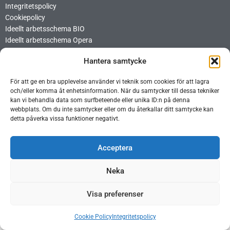
Integritetspolicy
Cookiepolicy
Ideellt arbetsschema BIO
Ideellt arbetsschema Opera
Hantera samtycke
För att ge en bra upplevelse använder vi teknik som cookies för att lagra
och/eller komma åt enhetsinformation. När du samtycker till dessa tekniker
kan vi behandla data som surfbeteende eller unika ID:n på denna
webbplats. Om du inte samtycker eller om du återkallar ditt samtycke kan
detta påverka vissa funktioner negativt.
Acceptera
Copyright © 2026Gideågården | Producerad av CoreIT
test
Neka
Visa preferenser
Cookie Policy
Integritetspolicy