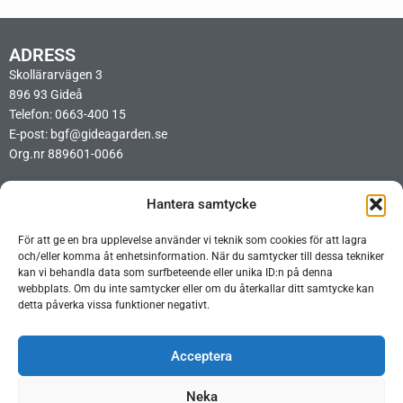
ADRESS
Skollärarvägen 3
896 93 Gideå
Telefon: 0663-400 15
E-post: bgf@gideagarden.se
Org.nr 889601-0066
LÄNKAR
Hantera samtycke
Integritetspolicy
Cookiepolicy
För att ge en bra upplevelse använder vi teknik som cookies för att lagra
Ideellt arbetsschema BIO
och/eller komma åt enhetsinformation. När du samtycker till dessa tekniker
Ideellt arbetsschema Opera
kan vi behandla data som surfbeteende eller unika ID:n på denna
webbplats. Om du inte samtycker eller om du återkallar ditt samtycke kan
detta påverka vissa funktioner negativt.
Acceptera
Neka