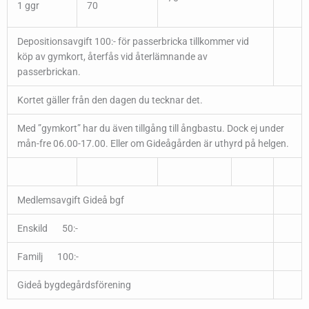
1 ggr
70
Depositionsavgift 100:- för passerbricka tillkommer vid
köp av gymkort, återfås vid återlämnande av
passerbrickan.
Kortet gäller från den dagen du tecknar det.
Med ”gymkort” har du även tillgång till ångbastu. Dock ej under
mån-fre 06.00-17.00. Eller om Gideågården är uthyrd på helgen.
Medlemsavgift Gideå bgf
Enskild 50:-
Familj 100:-
Gideå bygdegårdsförening