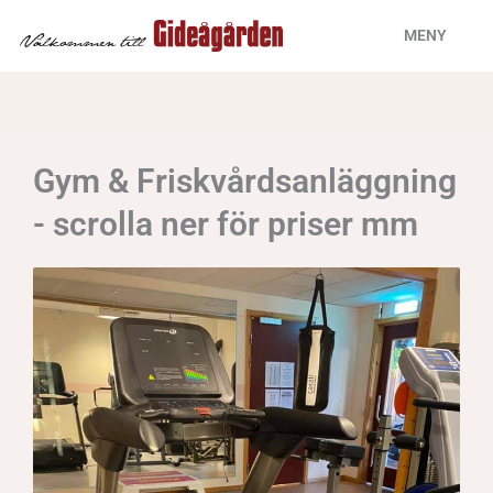
Hoppa
MENY
till
innehåll
Gym & Friskvårdsanläggning
- scrolla ner för priser mm