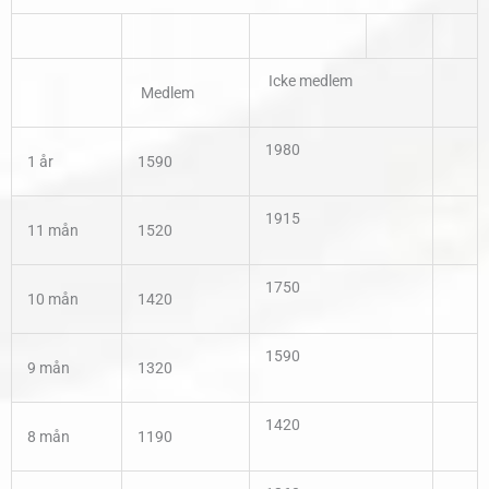
Icke medlem
Medlem
1980
1 år
1590
1915
11 mån
1520
1750
10 mån
1420
1590
9 mån
1320
1420
8 mån
1190