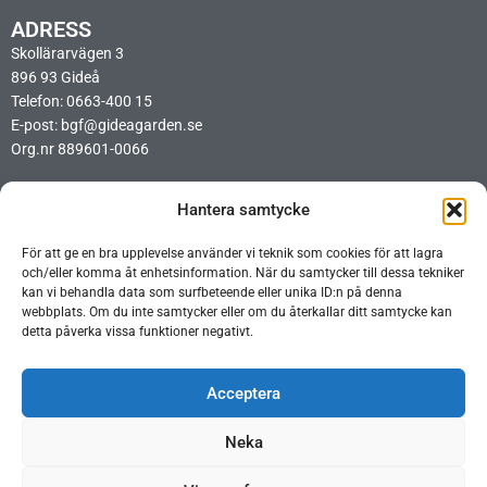
ADRESS
Skollärarvägen 3
896 93 Gideå
Telefon: 0663-400 15
E-post: bgf@gideagarden.se
Org.nr 889601-0066
LÄNKAR
Hantera samtycke
Integritetspolicy
Cookiepolicy
För att ge en bra upplevelse använder vi teknik som cookies för att lagra
Ideellt arbetsschema BIO
och/eller komma åt enhetsinformation. När du samtycker till dessa tekniker
Ideellt arbetsschema Opera
kan vi behandla data som surfbeteende eller unika ID:n på denna
webbplats. Om du inte samtycker eller om du återkallar ditt samtycke kan
detta påverka vissa funktioner negativt.
Acceptera
Neka