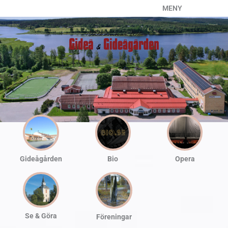
Hoppa
MENY
till
innehåll
Gideågården
Bio
Opera
Se & Göra
Föreningar