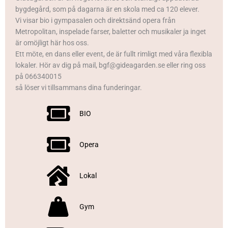
bygdegård, som på dagarna är en skola med ca 120 elever.
Vi visar bio i gympasalen och direktsänd opera från
Metropolitan, inspelade farser, baletter och musikaler ja inget
är omöjligt här hos oss.
Ett möte, en dans eller event, de är fullt rimligt med våra flexibla
lokaler. Hör av dig på mail, bgf@gideagarden.se eller ring oss
på 066340015
så löser vi tillsammans dina funderingar.
BIO
Opera
Lokal
Gym