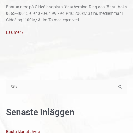
Bastun nere på Gideå badplats för uthyrning.Ring oss för att boka
0663-40015 eller 070-64 99 794.Pris: 200kr/ 3 tim, medlemmar i
Gideå bgf 100kr/ 3 tim.Ta med egen ved.
Läs mer »
S
ö
k
Senaste inläggen
e
f
t
Bastu klar att hyra