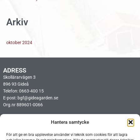
e
r
Arkiv
:
oktober 2024
ADRESS
Skollärarvägen 3
896 93 Gideå
Telefon: 0663-400 15
E-post: bgf@gideagarden.se
Org.nr 889601-0066
LÄNKAR
Hantera samtycke
Integritetspolicy
Cookiepolicy
För att ge en bra upplevelse använder vi teknik som cookies för att lagra
Ideellt arbetsschema BIO