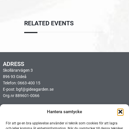
RELATED EVENTS
ADRESS
Skollärarvägen 3
896 93 Gideå
Telefon: 0663-400 15
E-post: bgf@gideagarden.se
Org.nr 889601-0066
LÄNKAR
Hantera samtycke
Integritetspolicy
Cookiepolicy
För att ge en bra upplevelse använder vi teknik som cookies för att lagra
Ideellt arbetsschema BIO
och/eller komma åt enhetsinformation. När du samtycker till dessa tekniker