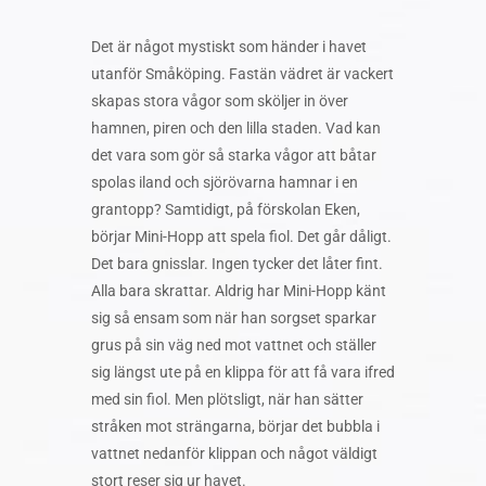
Det är något mystiskt som händer i havet
utanför Småköping. Fastän vädret är vackert
skapas stora vågor som sköljer in över
hamnen, piren och den lilla staden. Vad kan
det vara som gör så starka vågor att båtar
spolas iland och sjörövarna hamnar i en
grantopp? Samtidigt, på förskolan Eken,
börjar Mini-Hopp att spela fiol. Det går dåligt.
Det bara gnisslar. Ingen tycker det låter fint.
Alla bara skrattar. Aldrig har Mini-Hopp känt
sig så ensam som när han sorgset sparkar
grus på sin väg ned mot vattnet och ställer
sig längst ute på en klippa för att få vara ifred
med sin fiol. Men plötsligt, när han sätter
stråken mot strängarna, börjar det bubbla i
vattnet nedanför klippan och något väldigt
stort reser sig ur havet.