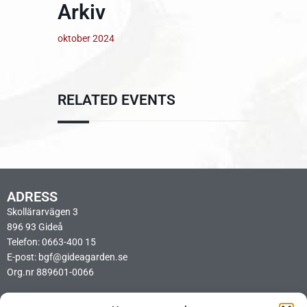
Arkiv
oktober 2024
RELATED EVENTS
ADRESS
Skollärarvägen 3
896 93 Gideå
Telefon: 0663-400 15
E-post: bgf@gideagarden.se
Org.nr 889601-0066
LÄNKAR