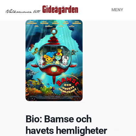
Hoppa
MENY
till
innehåll
Bio: Bamse och
havets hemligheter