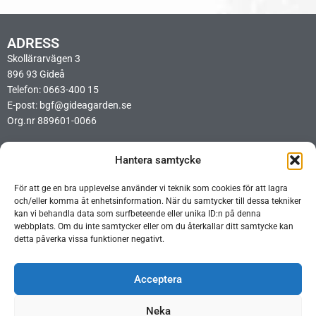
ADRESS
Skollärarvägen 3
896 93 Gideå
Telefon: 0663-400 15
E-post: bgf@gideagarden.se
Org.nr 889601-0066
LÄNKAR
Hantera samtycke
Integritetspolicy
Cookiepolicy
För att ge en bra upplevelse använder vi teknik som cookies för att lagra
Ideellt arbetsschema BIO
och/eller komma åt enhetsinformation. När du samtycker till dessa tekniker
Ideellt arbetsschema Opera
kan vi behandla data som surfbeteende eller unika ID:n på denna
webbplats. Om du inte samtycker eller om du återkallar ditt samtycke kan
detta påverka vissa funktioner negativt.
Acceptera
Neka