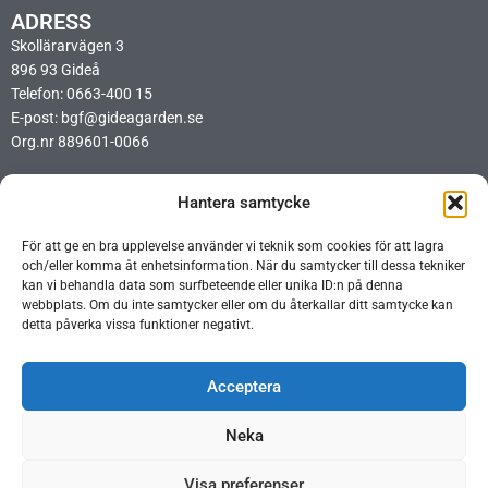
ADRESS
Skollärarvägen 3
896 93 Gideå
Telefon: 0663-400 15
E-post: bgf@gideagarden.se
Org.nr 889601-0066
LÄNKAR
Hantera samtycke
Integritetspolicy
Cookiepolicy
För att ge en bra upplevelse använder vi teknik som cookies för att lagra
Ideellt arbetsschema BIO
och/eller komma åt enhetsinformation. När du samtycker till dessa tekniker
Ideellt arbetsschema Opera
kan vi behandla data som surfbeteende eller unika ID:n på denna
webbplats. Om du inte samtycker eller om du återkallar ditt samtycke kan
detta påverka vissa funktioner negativt.
Acceptera
Neka
Visa preferenser