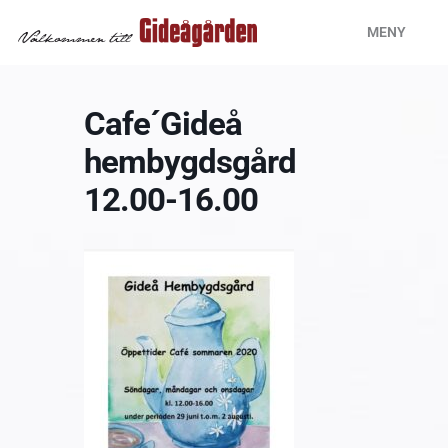
Hoppa
MENY
till
innehåll
Cafe´Gideå
hembygdsgård
12.00-16.00