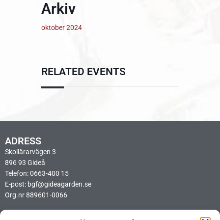
Arkiv
oktober 2024
RELATED EVENTS
ADRESS
Skollärarvägen 3
896 93 Gideå
Telefon: 0663-400 15
E-post: bgf@gideagarden.se
Org.nr 889601-0066
LÄNKAR