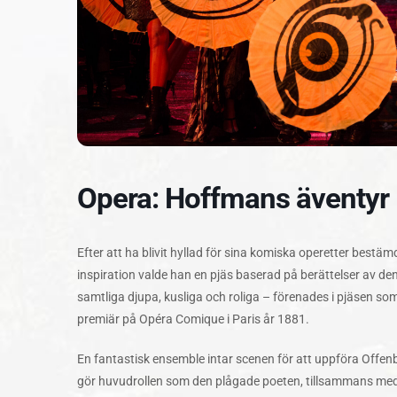
Opera: Hoffmans äventyr l
Efter att ha blivit hyllad för sina komiska operetter bestä
inspiration valde han en pjäs baserad på berättelser av de
samtliga djupa, kusliga och roliga – förenades i pjäsen s
premiär på Opéra Comique i Paris år 1881.
En fantastisk ensemble intar scenen för att uppföra Offen
gör huvudrollen som den plågade poeten, tillsammans me