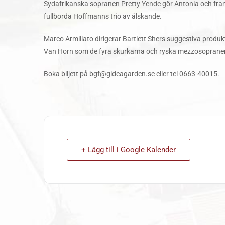
Sydafrikanska sopranen Pretty Yende gör Antonia och fran
fullborda Hoffmanns trio av älskande.
Marco Armiliato dirigerar Bartlett Shers suggestiva produ
Van Horn som de fyra skurkarna och ryska mezzosopranen
Boka biljett på bgf@gideagarden.se eller tel 0663-40015.
+ Lägg till i Google Kalender