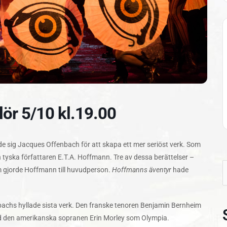
ör 5/10 kl.19.00
mde sig Jacques Offenbach för att skapa ett mer seriöst verk. Som
n tyska författaren E.T.A. Hoffmann. Tre av dessa berättelser –
om gjorde Hoffmann till huvudperson.
Hoffmanns äventyr
hade
S
e
bachs hyllade sista verk. Den franske tenoren Benjamin Bernheim
d den amerikanska sopranen Erin Morley som Olympia.