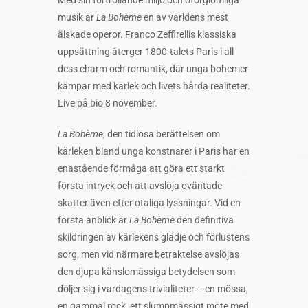
musik är
La Bohème
en av världens mest
älskade operor. Franco Zeffirellis klassiska
uppsättning återger 1800-talets Paris i all
dess charm och romantik, där unga bohemer
kämpar med kärlek och livets hårda realiteter.
Live på bio 8 november.
La Bohème
, den tidlösa berättelsen om
kärleken bland unga konstnärer i Paris har en
enastående förmåga att göra ett starkt
första intryck och att avslöja oväntade
skatter även efter otaliga lyssningar. Vid en
första anblick är
La Bohème
den definitiva
skildringen av kärlekens
glädje
och förlustens
sorg, men vid närmare betraktelse avslöjas
den
djupa känslomässiga betydelsen som
döljer sig i vardagens trivialiteter – en mössa,
en gammal rock, ett slumpmässigt möte med