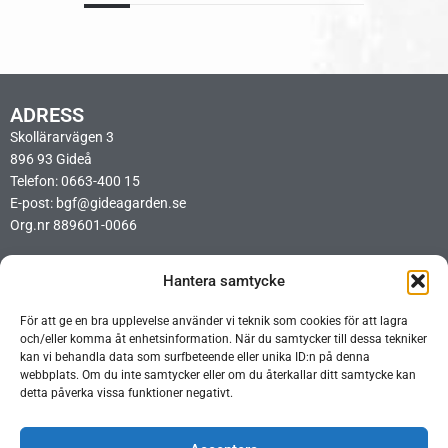
ADRESS
Skollärarvägen 3
896 93 Gideå
Telefon: 0663-400 15
E-post: bgf@gideagarden.se
Org.nr 889601-0066
LÄNKAR
Hantera samtycke
Integritetspolicy
Cookiepolicy
För att ge en bra upplevelse använder vi teknik som cookies för att lagra
Ideellt arbetsschema BIO
och/eller komma åt enhetsinformation. När du samtycker till dessa tekniker
Ideellt arbetsschema Opera
kan vi behandla data som surfbeteende eller unika ID:n på denna
webbplats. Om du inte samtycker eller om du återkallar ditt samtycke kan
detta påverka vissa funktioner negativt.