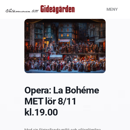
Hoppa
MENY
till
innehåll
Opera: La Bohéme
MET lör 8/11
kl.19.00
Med sin förtrollande miljö och oförglömliga