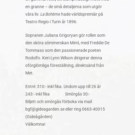
en granne – de små detaljerna som utgör
våra liv.
La Bohème
hade världspremiär på
Teatro
Regio i Turin år 1896.
Sopranen Juliana Grigoryan gör rollen som
den sköra sömmerskan Mimì, med Freddie De
Tommaso som den passionerade poeten
Rodolfo. Keri-Lynn Wilson dirigerar denna
oförglömliga föreställning, direktsänd från
Met.
Entré: 310:- inkl fika. Undom upp till 26 år
243:- inkl fika Smörgås 30:-
Biljett och smörgås förboka via mail
bgf@gideagarden.se eller ring 0663-40015
(Gideågården)
Välkomna!