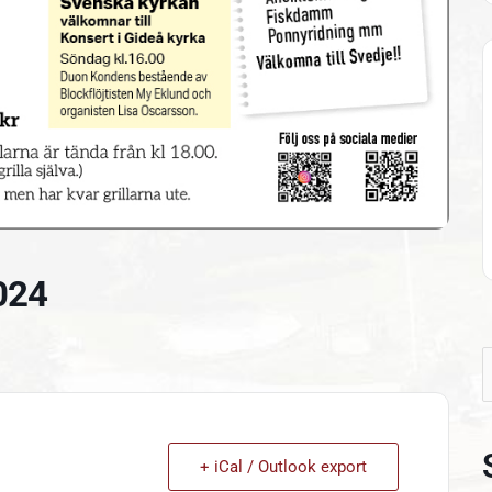
024
S
e
+ iCal / Outlook export