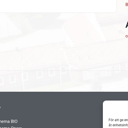
B
o
y
För att ge e
chema BIO
åt enhetsinf