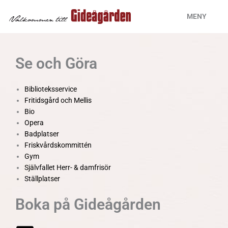
Hoppa
MENY
till
innehåll
Se och Göra
Biblioteksservice
Fritidsgård och Mellis
Bio
Opera
Badplatser
Friskvårdskommittén
Gym
Självfallet Herr- & damfrisör
Ställplatser
Boka på Gideågården