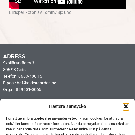
Bildspel: Foton av Tommy Sjölund
ADRESS
Skollärarvägen 3
896 93 Gideå
Telefon: 0663-400 15
E-post: bgf@gideagarden.se
Org.nr 889601-0066
LÄNKAR
Hantera samtycke
Integritetspolicy
Cookiepolicy
För att ge en bra upplevelse använder vi teknik som cookies för att lagra
Ideellt arbetsschema BIO
och/eller komma åt enhetsinformation. När du samtycker till dessa tekniker
Ideellt arbetsschema Opera
kan vi behandla data som surfbeteende eller unika ID:n på denna
webbplats. Om du inte samtycker eller om du återkallar ditt samtycke kan